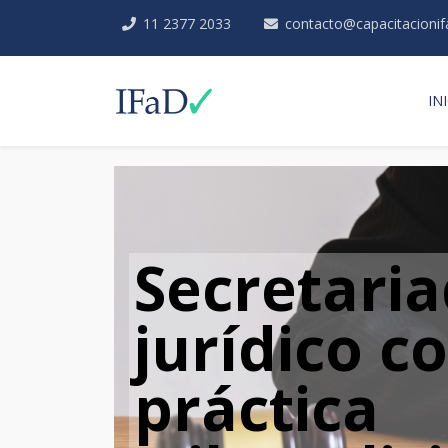
11 2377 2033
contacto@capacitacioni
IN
Secretari
jurídico c
práctica