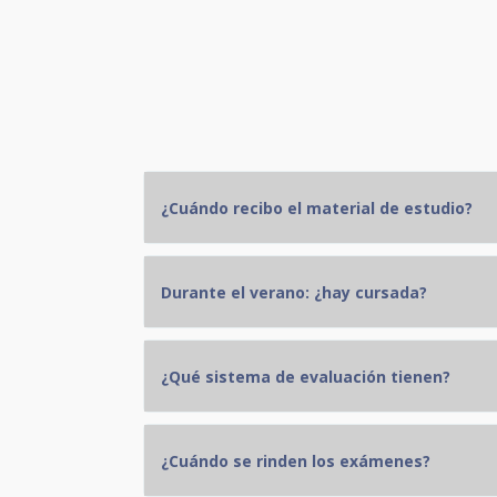
¿Cuándo recibo el material de estudio?
Durante el verano: ¿hay cursada?
¿Qué sistema de evaluación tienen?
¿Cuándo se rinden los exámenes?