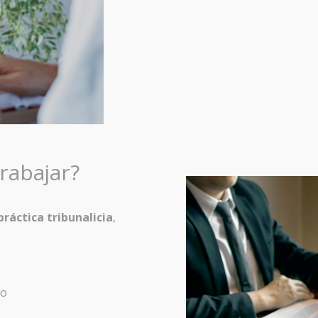
rabajar?
práctica tribunalicia
,
ho