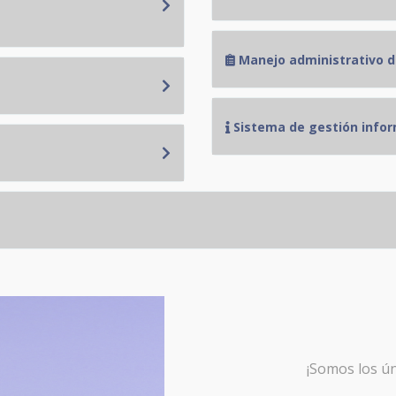
Manejo administrativo de
Sistema de gestión infor
¡Somos los ú