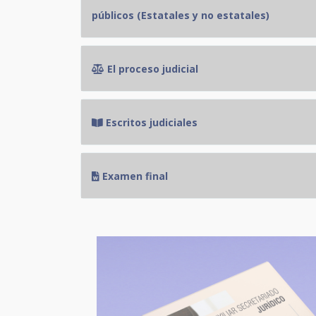
públicos (Estatales y no estatales)
El proceso judicial
Escritos judiciales
Examen final